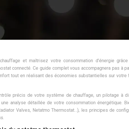
 chauffage et maîtrisez votre consommation d’énergie grâce
mostat connecté. Ce guide complet vous accompagnera pas à p
onfort tout en réalisant des économies substantielles sur votre 
trôle précis de votre système de chauffage, un pilotage à d
et une analyse détaillée de votre consommation énergétique. B
adiator Valves, Netatmo Thermostat…), les principes de config
us.