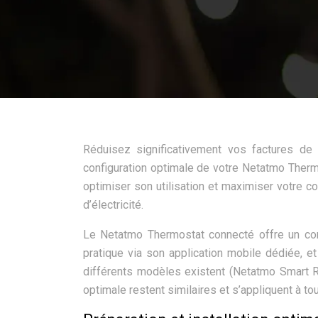
Réduisez significativement vos factures de
configuration optimale de votre Netatmo Ther
optimiser son utilisation et maximiser votre c
d’électricité.
Le Netatmo Thermostat connecté offre un con
pratique via son application mobile dédiée, 
différents modèles existent (Netatmo Smart R
optimale restent similaires et s’appliquent à to