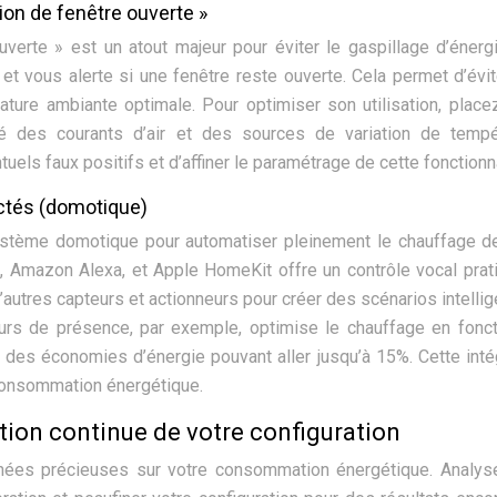
tion de fenêtre ouverte »
verte » est un atout majeur pour éviter le gaspillage d’énergi
et vous alerte si une fenêtre reste ouverte. Cela permet d’évi
ture ambiante optimale. Pour optimiser son utilisation, place
é des courants d’air et des sources de variation de tempér
els faux positifs et d’affiner le paramétrage de cette fonctionna
ectés (domotique)
ystème domotique pour automatiser pleinement le chauffage d
, Amazon Alexa, et Apple HomeKit offre un contrôle vocal prat
d’autres capteurs et actionneurs pour créer des scénarios intellig
eurs de présence, par exemple, optimise le chauffage en fonc
 des économies d’énergie pouvant aller jusqu’à 15%. Cette inté
 consommation énergétique.
ion continue de votre configuration
nnées précieuses sur votre consommation énergétique. Analy