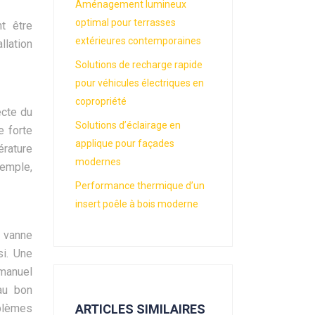
Aménagement lumineux
optimal pour terrasses
nt être
extérieures contemporaines
lation
Solutions de recharge rapide
pour véhicules électriques en
copropriété
ecte du
Solutions d’éclairage en
e forte
applique pour façades
érature
modernes
xemple,
Performance thermique d’un
insert poêle à bois moderne
e vanne
si. Une
 manuel
 au bon
oblèmes
ARTICLES SIMILAIRES