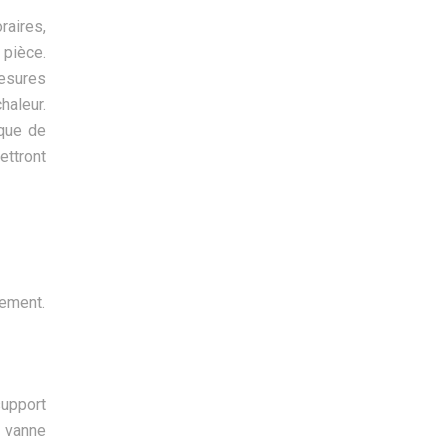
raires,
 pièce.
mesures
haleur.
ique de
ettront
cement.
support
 vanne