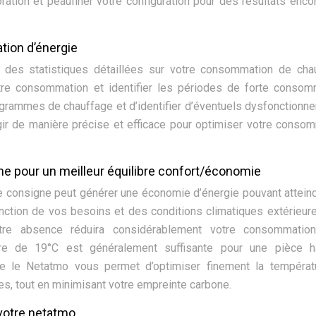
oration et peaufiner votre configuration pour des résultats enco
ion d’énergie
et des statistiques détaillées sur votre consommation de cha
re consommation et identifier les périodes de forte consomm
ogrammes de chauffage et d’identifier d’éventuels dysfonctionn
gir de manière précise et efficace pour optimiser votre conso
ne pour un meilleur équilibre confort/économie
e consigne peut générer une économie d’énergie pouvant attein
nction de vos besoins et des conditions climatiques extérieur
tre absence réduira considérablement votre consommatio
re de 19°C est généralement suffisante pour une pièce ha
omme le Netatmo vous permet d’optimiser finement la tempéra
s, tout en minimisant votre empreinte carbone.
votre netatmo