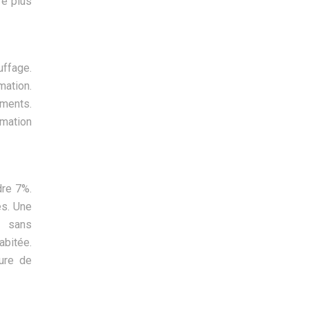
re plus
uffage.
ation.
ements.
mmation
dre 7%.
es. Une
n sans
bitée.
ture de