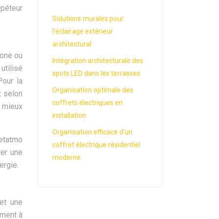
épéteur
Solutions murales pour
l’éclairage extérieur
architectural
hone ou
Intégration architecturale des
utilisé
spots LED dans les terrasses
Pour la
Organisation optimale des
t selon
coffrets électriques en
 mieux
installation
Organisation efficace d’un
Netatmo
coffret électrique résidentiel
rer une
moderne
ergie.
 et une
ement à