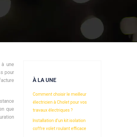
 à une
as pour
À LA UNE
facture
Comment choisir le meilleur
istance
électricien à Cholet pour vos
ien que
travaux électriques ?
uration
Installation d’un kit isolation
coffre volet roulant efficace