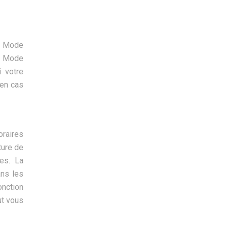
: Mode
Le Mode
i votre
 en cas
oraires
ture de
es. La
ans les
onction
ut vous