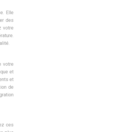
e. Elle
ter des
z votre
ature.
lité.
e votre
ique et
ents et
tion de
gration
sez ces