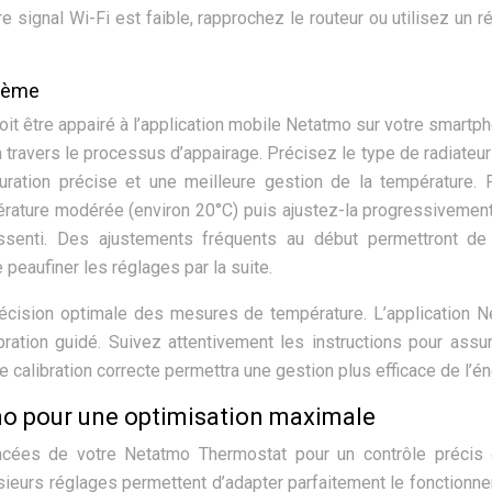
e signal Wi-Fi est faible, rapprochez le routeur ou utilisez un r
stème
doit être appairé à l’application mobile Netatmo sur votre smartp
à travers le processus d’appairage. Précisez le type de radiateur 
guration précise et une meilleure gestion de la température. 
érature modérée (environ 20°C) puis ajustez-la progressivemen
ssenti. Des ajustements fréquents au début permettront de
eaufiner les réglages par la suite.
 précision optimale des mesures de température. L’application 
ration guidé. Suivez attentivement les instructions pour assu
calibration correcte permettra une gestion plus efficace de l’én
mo pour une optimisation maximale
ancées de votre Netatmo Thermostat pour un contrôle précis
ieurs réglages permettent d’adapter parfaitement le fonctionn