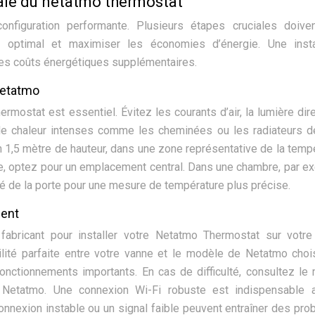
male du netatmo thermostat
configuration performante. Plusieurs étapes cruciales doive
 optimal et maximiser les économies d’énergie. Une instal
 des coûts énergétiques supplémentaires.
netatmo
mostat est essentiel. Évitez les courants d’air, la lumière dir
de chaleur intenses comme les cheminées ou les radiateurs d
ron 1,5 mètre de hauteur, dans une zone représentative de la temp
e, optez pour un emplacement central. Dans une chambre, par e
né de la porte pour une mesure de température plus précise.
gent
fabricant pour installer votre Netatmo Thermostat sur votr
lité parfaite entre votre vanne et le modèle de Netatmo choi
ctionnements importants. En cas de difficulté, consultez le
nce Netatmo. Une connexion Wi-Fi robuste est indispensable
nnexion instable ou un signal faible peuvent entraîner des pr