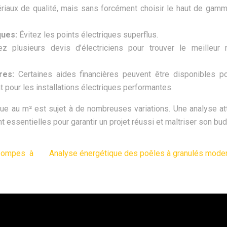
riaux de qualité, mais sans forcément choisir le haut de gam
ques:
Évitez les points électriques superflus.
z plusieurs devis d’électriciens pour trouver le meilleur r
ères:
Certaines aides financières peuvent être disponibles p
 pour les installations électriques performantes.
rique au m² est sujet à de nombreuses variations. Une analyse at
t essentielles pour garantir un projet réussi et maîtriser son bud
 pompes à
Analyse énergétique des poêles à granulés mode