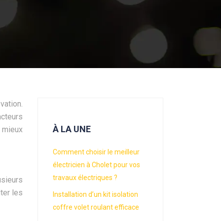
vation.
cteurs
À LA UNE
e mieux
Comment choisir le meilleur
électricien à Cholet pour vos
travaux électriques ?
usieurs
ter les
Installation d’un kit isolation
coffre volet roulant efficace