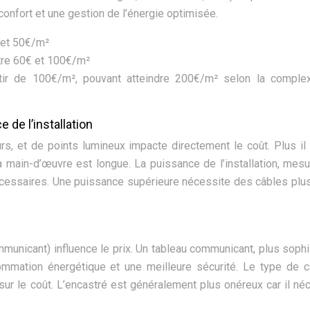
onfort et une gestion de l’énergie optimisée.
 et 50€/m²
tre 60€ et 100€/m²
tir de 100€/m², pouvant atteindre 200€/m² selon la complex
 de l’installation
rs, et de points lumineux impacte directement le coût. Plus il
la main-d’œuvre est longue. La puissance de l’installation, mes
cessaires. Une puissance supérieure nécessite des câbles plu
mmunicant) influence le prix. Un tableau communicant, plus sophi
mmation énergétique et une meilleure sécurité. Le type de 
ur le coût. L’encastré est généralement plus onéreux car il né