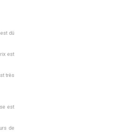
 est dû
rix est
st très
use est
ours de