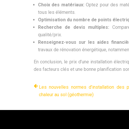
Choix des matériaux:
Optez pour des maté
tous les éléments.
Optimisation du nombre de points électri
Recherche de devis multiples:
Compare
qualité/prix.
Renseignez-vous sur les aides financi
travaux de rénovation énergétique, notamment
En conclusion, le prix d’une installation élect
des facteurs clés et une bonne planification son
Les nouvelles normes d’installation des
chaleur au sol (géothermie)