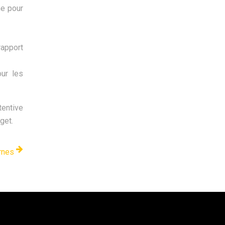
me pour
apport
our les
tentive
get.
rnes