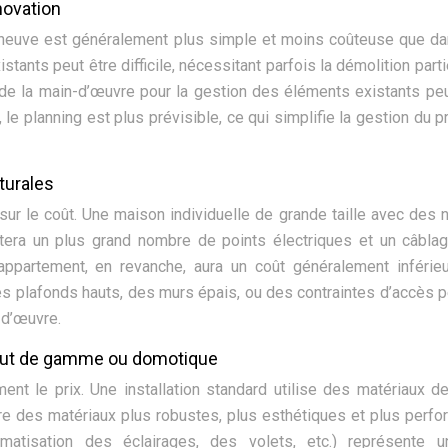
novation
on neuve est généralement plus simple et moins coûteuse que d
stants peut être difficile, nécessitant parfois la démolition parti
de la main-d’œuvre pour la gestion des éléments existants peu
 le planning est plus prévisible, ce qui simplifie la gestion du pr
turales
 sur le coût. Une maison individuelle de grande taille avec des 
era un plus grand nombre de points électriques et un câblag
appartement, en revanche, aura un coût généralement inférie
s plafonds hauts, des murs épais, ou des contraintes d’accès 
-d’œuvre.
, haut de gamme ou domotique
ment le prix. Une installation standard utilise des matériaux d
re des matériaux plus robustes, plus esthétiques et plus perfo
matisation des éclairages, des volets, etc.) représente u