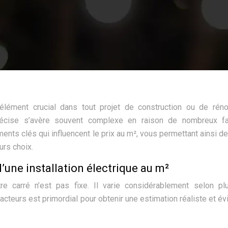
 élément crucial dans tout projet de construction ou de réno
récise s’avère souvent complexe en raison de nombreux fa
ents clés qui influencent le prix au m², vous permettant ainsi d
urs choix.
d’une installation électrique au m²
tre carré n’est pas fixe. Il varie considérablement selon pl
teurs est primordial pour obtenir une estimation réaliste et évi