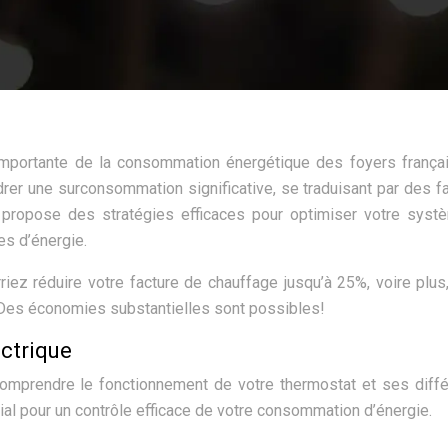
importante de la consommation énergétique des foyers frança
rer une surconsommation significative, se traduisant par des f
s propose des stratégies efficaces pour optimiser votre sys
es d’énergie.
riez réduire votre facture de chauffage jusqu’à 25%, voire plus
é. Des économies substantielles sont possibles!
ctrique
 comprendre le fonctionnement de votre thermostat et ses diff
cial pour un contrôle efficace de votre consommation d’énergie.