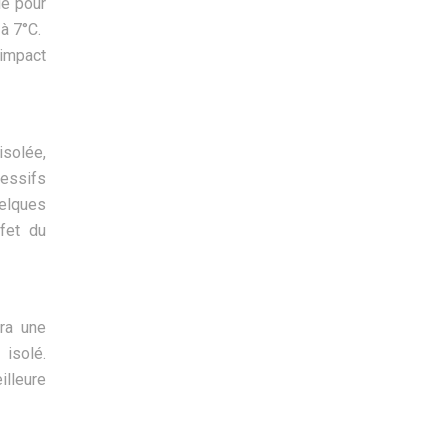
le pour
à 7°C.
 impact
isolée,
ressifs
uelques
fet du
ra une
 isolé.
illeure