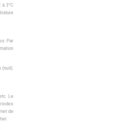
2 à 3°C
érature
es. Par
mmation
(nuit).
etc. Le
riodes
rmet de
iel.