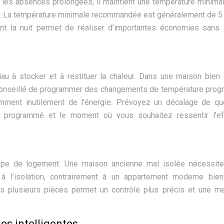
r les absences prolongées, il maintient une température minima
gie. La température minimale recommandée est généralement de 5 
nt la nuit permet de réaliser d’importantes économies sans
iau à stocker et à restituer la chaleur. Dans une maison bien 
nc conseillé de programmer des changements de température prog
somment inutilement de l’énergie. Prévoyez un décalage de q
 programmé et le moment où vous souhaitez ressentir l’ef
 type de logement. Une maison ancienne mal isolée nécessite
 à l’isolation, contrairement à un appartement moderne bien
ns plusieurs pièces permet un contrôle plus précis et une me
es intelligentes