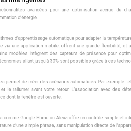
onctionnalités avancées pour une optimisation accrue du cha
ommation d’énergie.
orithmes d’apprentissage automatique pour adapter la températur
 via une application mobile, offrent une grande flexibilité, et u
ains modèles intègrent des capteurs de présence pour optim
conomies allant jusqu’à 30% sont possibles grâce à ces techno
es permet de créer des scénarios automatisés. Par exemple : é
et le rallumer avant votre retour. L’association avec des dét
ce dont la fenêtre est ouverte.
s comme Google Home ou Alexa offre un contrôle simple et intu
ature d’une simple phrase, sans manipulation directe de l’appare