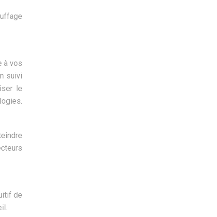
uffage
e à vos
n suivi
iser le
logies.
teindre
ecteurs
itif de
il.