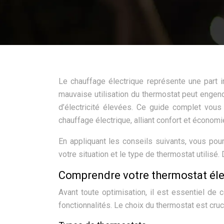
Le chauffage électrique représente une part 
mauvaise utilisation du thermostat peut engend
d’électricité élevées. Ce guide complet vou
chauffage électrique, alliant confort et économi
En appliquant les conseils suivants, vous pour
votre situation et le type de thermostat utilis
Comprendre votre thermostat éle
Avant toute optimisation, il est essentiel de
fonctionnalités. Le choix du thermostat est cru