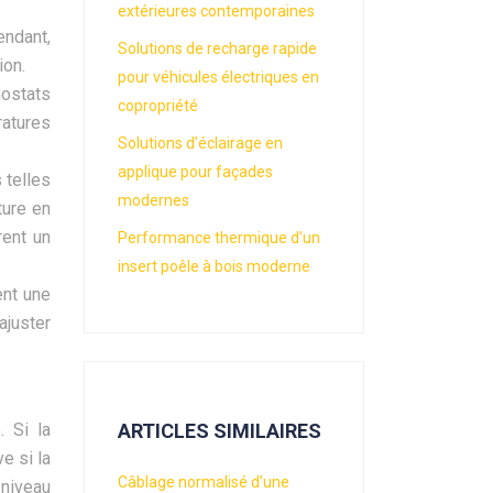
extérieures contemporaines
endant,
Solutions de recharge rapide
ion.
pour véhicules électriques en
ostats
copropriété
ratures
Solutions d’éclairage en
applique pour façades
 telles
modernes
ture en
rent un
Performance thermique d’un
insert poêle à bois moderne
ent une
juster
 Si la
ARTICLES SIMILAIRES
e si la
Câblage normalisé d’une
 niveau