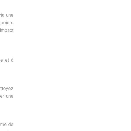
via une
 points
 impact
ie et à
ettoyez
ner une
tème de