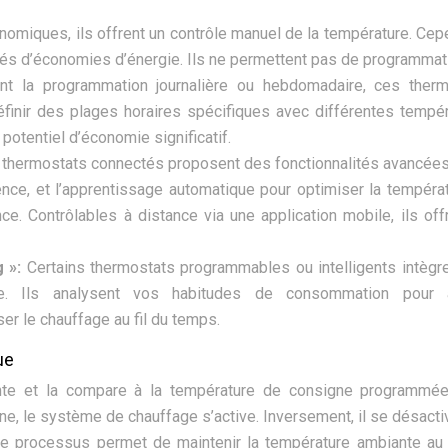
nomiques, ils offrent un contrôle manuel de la température. Cep
lités d’économies d’énergie. Ils ne permettent pas de programmat
nt la programmation journalière ou hebdomadaire, ces therm
finir des plages horaires spécifiques avec différentes tempé
n potentiel d’économie significatif.
thermostats connectés proposent des fonctionnalités avancées
ence, et l’apprentissage automatique pour optimiser la tempéra
e. Contrôlables à distance via une application mobile, ils off
g »:
Certains thermostats programmables ou intelligents intègr
que. Ils analysent vos habitudes de consommation pour a
r le chauffage au fil du temps.
ue
te et la compare à la température de consigne programmée.
ne, le système de chauffage s’active. Inversement, il se désactiv
e processus permet de maintenir la température ambiante au