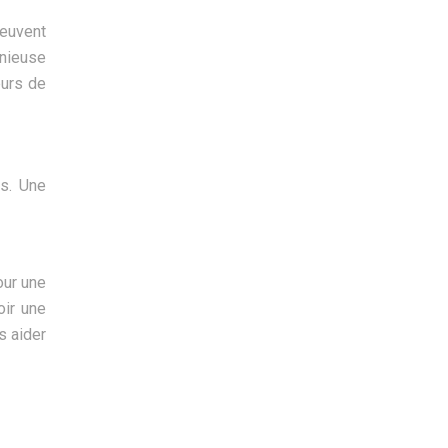
peuvent
onieuse
eurs de
s. Une
our une
oir une
s aider