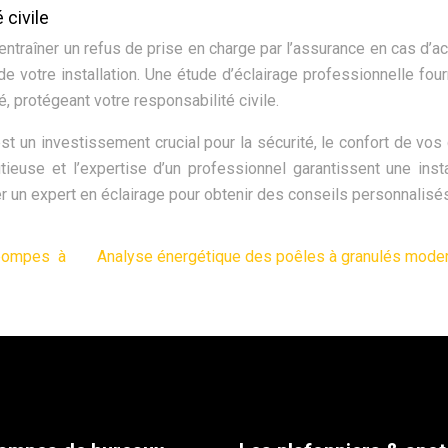
 civile
entraîner un refus de prise en charge par l’assurance en cas d’ac
 de votre installation. Une étude d’éclairage professionnelle four
 protégeant votre responsabilité civile.
st un investissement crucial pour la sécurité, le confort de vos 
utieuse et l’expertise d’un professionnel garantissent une insta
r un expert en éclairage pour obtenir des conseils personnalisés
 pompes à
Analyse énergétique des poêles à granulés mode