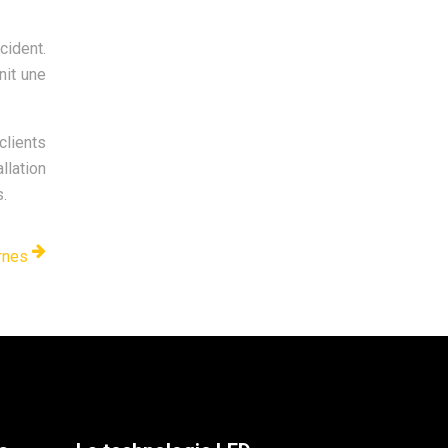
cident.
nit une
clients
llation
.
rnes