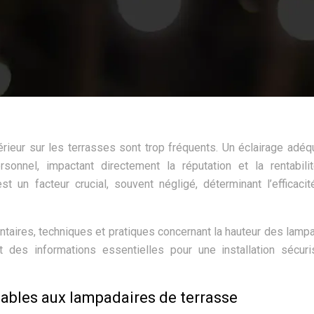
rieur sur les terrasses sont trop fréquents. Un éclairage adéq
sonnel, impactant directement la réputation et la rentabili
 un facteur crucial, souvent négligé, déterminant l’efficacit
taires, techniques et pratiques concernant la hauteur des lamp
t des informations essentielles pour une installation sécur
ables aux lampadaires de terrasse