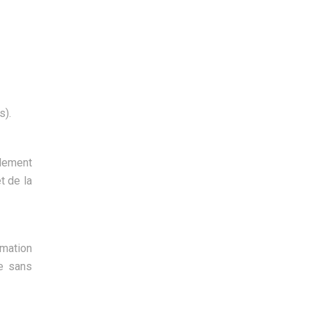
s).
alement
t de la
mmation
me sans