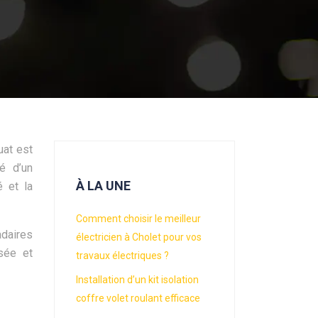
uat est
té d’un
À LA UNE
é et la
Comment choisir le meilleur
adaires
électricien à Cholet pour vos
isée et
travaux électriques ?
Installation d’un kit isolation
coffre volet roulant efficace