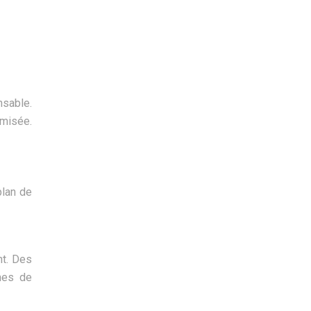
nsable.
imisée.
plan de
nt. Des
mes de